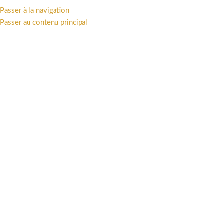
TTAKUS COLLECTION • STATUES - FIGURINES - ART PRINT - LIVRES •
Passer à la navigation
Passer au contenu principal
PARCOURIR LES CATÉGORIES
PRÉCOMMANDES
BOUTIQUE
UN
Boutique
OFFRES
PRÉCOMMANDES
UNIVERS
STATU