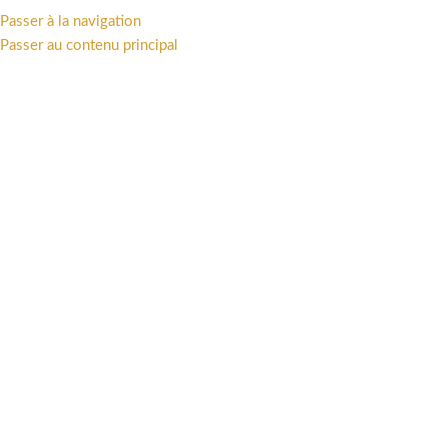
Passer à la navigation
MENU
Passer au contenu principal
Accueil
/
Univers
/
Franco-Belge
Regarder la vidéo
Cliquez pour agrandir