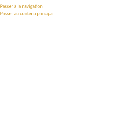
Passer à la navigation
MENU
Passer au contenu principal
ART PRINT
Catégories
Accueil
/
ART PRINT
Affichage de 1–30 sur 84 résultats
Afficher la barre latérale