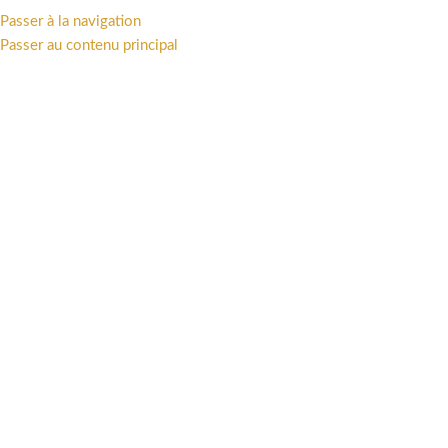
Passer à la navigation
MENU
Passer au contenu principal
Accueil
/
LIVRES
/
Bandes dessinées
/
Valhalla Hotel
Cliquez pour agrandir