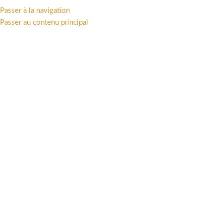
Passer à la navigation
MENU
Passer au contenu principal
Accueil
/
Offres
/
Ventes privées