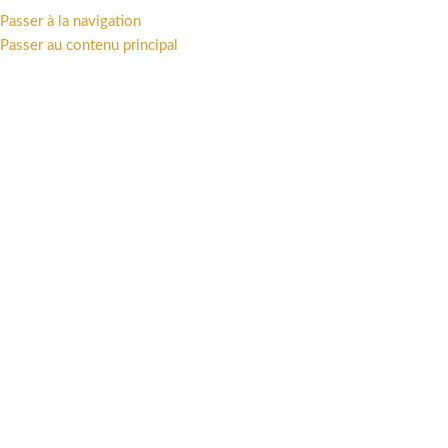
Passer à la navigation
MENU
Passer au contenu principal
Boutique
Catégories
Accueil
/
Boutique
Affichage de 1–30 sur 121 résultats
Afficher la barre latérale
Effacer les filtres
Comix Buro