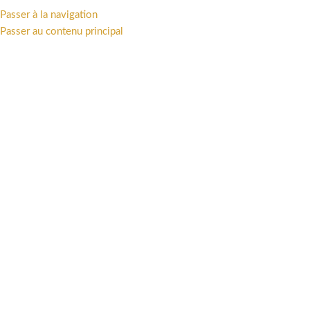
Passer à la navigation
MENU
Passer au contenu principal
Boutique
Catégories
Accueil
/
Boutique
/
Page 13
Affichage de 361–390 sur 495 résultats
Afficher la barre latérale