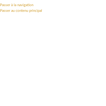
Passer à la navigation
MENU
Passer au contenu principal
Storyboarder
TOUT
AFFICHES
AUTEUR
COLORISTE
DESSINATEUR
ILLUSTR