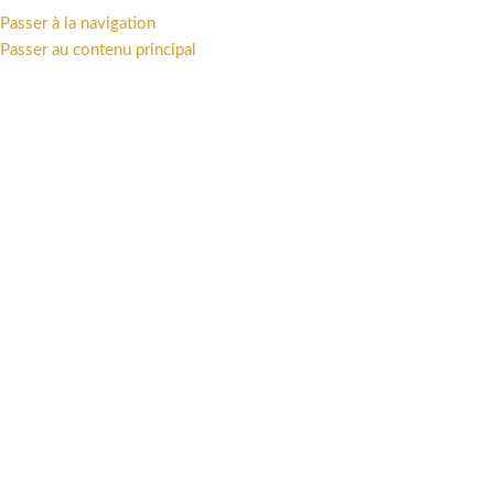
Passer à la navigation
MENU
Passer au contenu principal
Accueil
/
LIVRES
/
Bandes dessinées
Cliquez pour agrandir