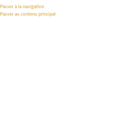
Passer à la navigation
MENU
Passer au contenu principal
Accueil
/
LIVRES
/
Bandes dessinées
/
Rendez-vous avec X
Cliquez pour agrandir