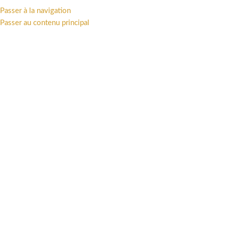
Passer à la navigation
MENU
Passer au contenu principal
Accueil
/
Univers
/
Franco-Belge