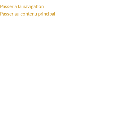
TTAKUS COLLECTION • STATUES - FIGURINES - ART PRINT - LIVRES •
Passer à la navigation
Passer au contenu principal
PARCOURIR LES CATÉGORIES
PRÉCOMMANDES
BOUTIQUE
UN
37004720
OFFRES
PRÉCOMMANDES
UNIVERS
ST