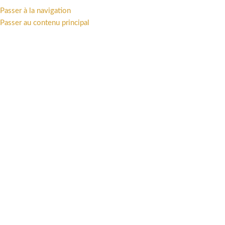
Passer à la navigation
MENU
Passer au contenu principal
3700472000771
Catégories
Accueil
/
Produits identifiés “3700472000771”
Voici le seul résultat
Afficher la barre latérale