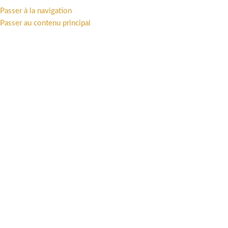
TTAKUS COLLECTION • STATUES - FIGURINES - ART PRINT - LIVRES •
Passer à la navigation
Passer au contenu principal
PARCOURIR LES CATÉGORIES
PRÉCOMMANDES
BOUTIQUE
UN
37004720
OFFRES
PRÉCOMMANDES
UNIVERS
STATU