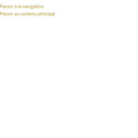
Passer à la navigation
MENU
Passer au contenu principal
NEWS PAGE ACCUEIL
,
NOUVEAUTÉ ATTAKUS
ATTAKUS EVENT : PROGRAMME
DE SORTIES DES NOUVEAUTÉS
ATTAKUS 2023 / Day 1
0
antoine attakus
Activé 24 février 2023