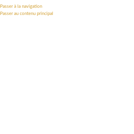
Passer à la navigation
MENU
Passer au contenu principal
NEWS PAGE ACCUEIL
,
NOUVEAUTÉ ATTAKUS
Snoke sur son throne, le Suprême
Leader du Premier Ordre débarque
pour régner sur la galaxie !
0
antoine attakus
Activé 14 avril 2022