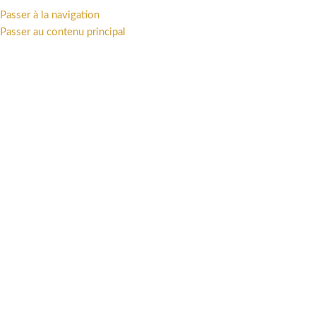
Passer à la navigation
MENU
Passer au contenu principal
NOUVEAUTÉ ATTAKUS
Le Probe Droid enfin de retour
chez Attakus !
0
antoine attakus
Activé 4 octobre 2021