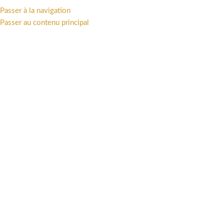
Passer à la navigation
MENU
Passer au contenu principal
Accueil
/
Offres
/
Ventes privées