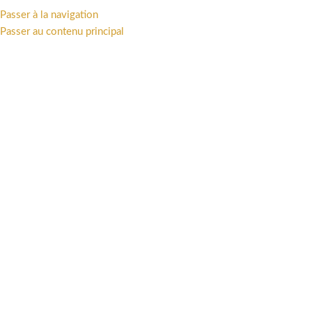
Passer à la navigation
MENU
Passer au contenu principal
Accueil
/
Univers
/
Franco-Belge
/
BLACKSAD
RUPTURE DE STOCK