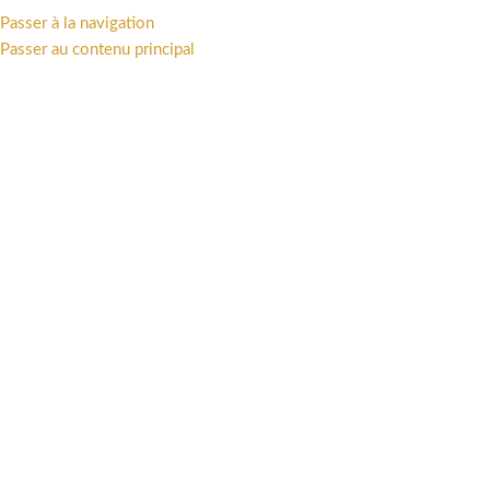
Passer à la navigation
MENU
Passer au contenu principal
Accueil
/
Univers
/
Franco-Belge
-18%
Regarder la vidéo
Cliquez pour agrandir