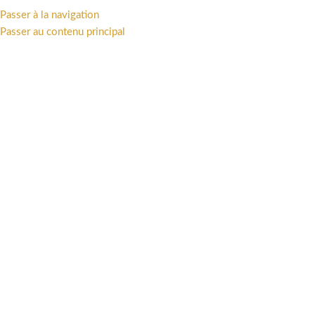
Passer à la navigation
MENU
Passer au contenu principal
Accueil
/
Univers
/
Franco-Belge
/
LA QUÊTE DE L'OISEAU DU TEMPS
/
figurine peinte