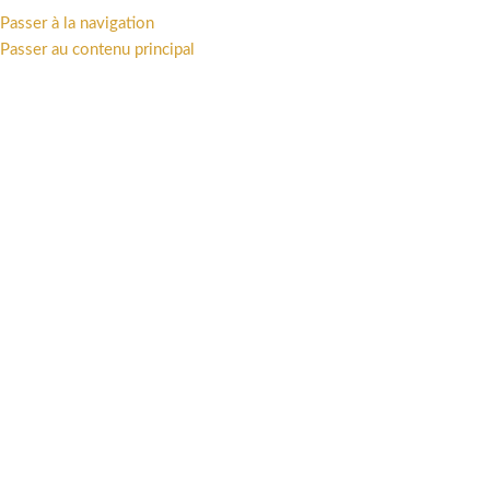
Passer à la navigation
MENU
Passer au contenu principal
Accueil
/
Univers
/
Franco-Belge
/
LA QUÊTE DE L'OISEAU DU TEMPS
/
figurine peinte