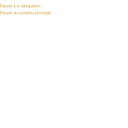
TTAKUS COLLECTION • STATUES - FIGURINES - ART PRINT - LIVRES •
Passer à la navigation
Passer au contenu principal
PARCOURIR LES CATÉGORIES
PRÉCOMMANDES
BOUTIQUE
UN
J
Il
Gr
ré
Có