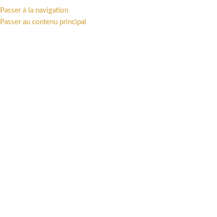
Passer à la navigation
MENU
Passer au contenu principal
STATUES ET FIGURINES
Catégories
Accueil
/
STATUES ET FIGURINES
/
Page 7
Affichage de 181–210 sur 246 résultats
Afficher la barre latérale