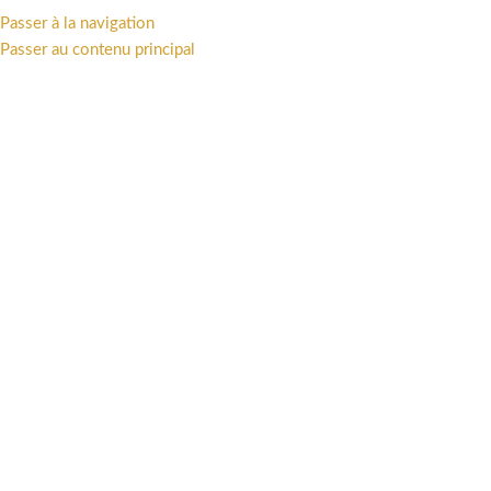
Passer à la navigation
MENU
Passer au contenu principal
Accueil
/
Univers
/
Franco-Belge
RUPTURE DE STOCK