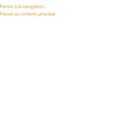
Passer à la navigation
MENU
Passer au contenu principal
Accueil
/
Offres
/
CAVERNE
RUPTURE DE STOCK
NOUVEAU