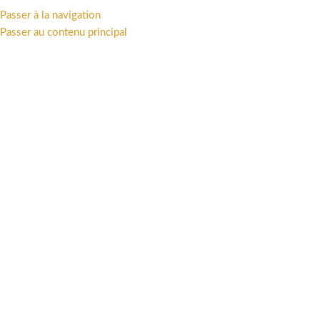
Passer à la navigation
MENU
Passer au contenu principal
Accueil
/
Univers
/
Franco-Belge
Cliquez pour agrandir