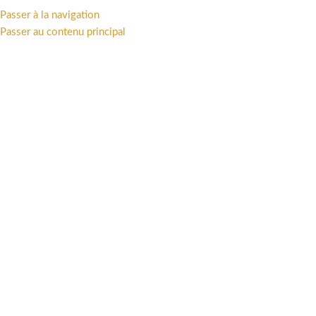
Passer à la navigation
MENU
Passer au contenu principal
Accueil
/
Univers
/
Franco-Belge
Cliquez pour agrandir