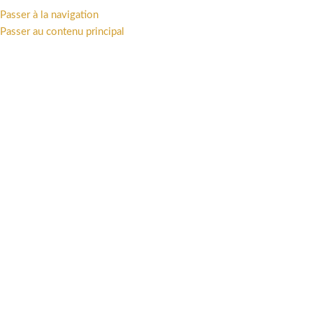
Passer à la navigation
MENU
Passer au contenu principal
Accueil
/
Univers
/
Franco-Belge