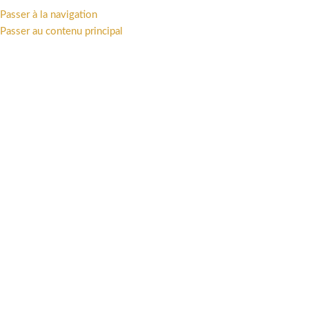
TTAKUS COLLECTION • STATUES - FIGURINES - ART PRINT - LIVRES •
Passer à la navigation
Passer au contenu principal
PARCOURIR LES CATÉGORIES
PRÉCOMMANDES
BOUTIQUE
UN
So
Ap
pr
pl
Il