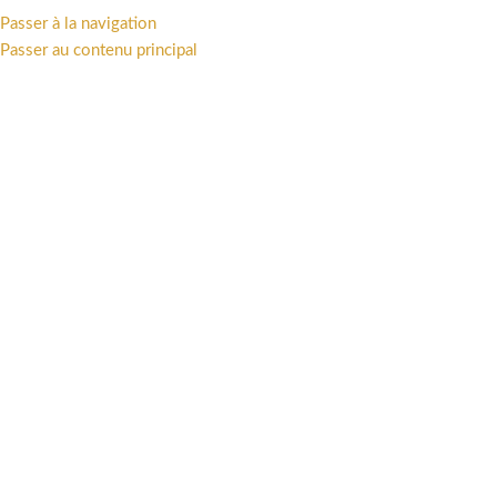
Passer à la navigation
MENU
Passer au contenu principal
9782810213030
Catégories
Accueil
/
Produits identifiés “9782810213030”
Voici le seul résultat
Afficher la barre latérale