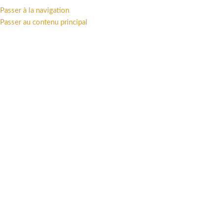
Passer à la navigation
MENU
Passer au contenu principal
3700472006971
Catégories
Accueil
/
Produits identifiés “3700472006971”
Voici le seul résultat
Afficher la barre latérale