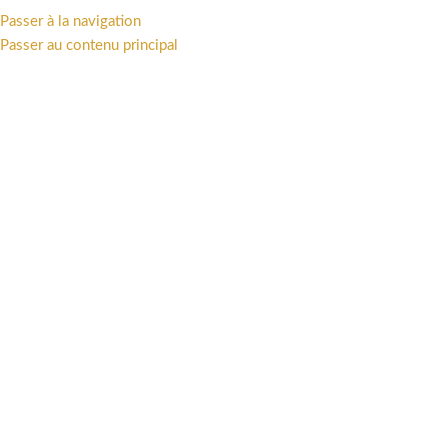
Passer à la navigation
MENU
Passer au contenu principal
3700472006575
Catégories
Accueil
/
Produits identifiés “3700472006575”
Voici le seul résultat
Afficher la barre latérale