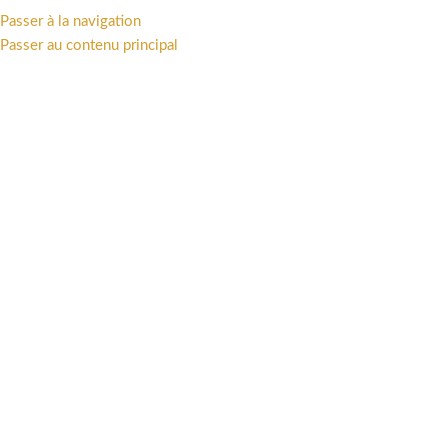
TTAKUS COLLECTION • STATUES - FIGURINES - ART PRINT - LIVRES •
Passer à la navigation
Passer au contenu principal
PARCOURIR LES CATÉGORIES
PRÉCOMMANDES
BOUTIQUE
UN
37004720
OFFRES
PRÉCOMMANDES
UNIVERS
ST