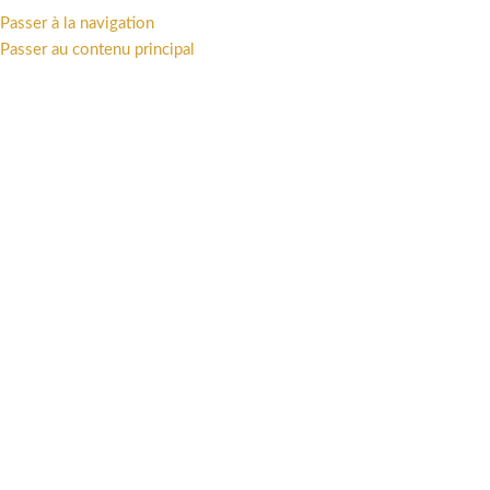
Passer à la navigation
MENU
Passer au contenu principal
3700472002577
Catégories
Accueil
/
Produits identifiés “3700472002577”
2 résultats affichés
Afficher la barre latérale