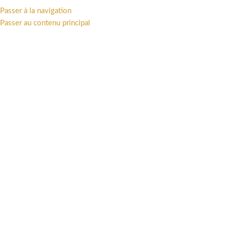
Passer à la navigation
MENU
Passer au contenu principal
3700472000917
Catégories
Accueil
/
Produits identifiés “3700472000917”
Voici le seul résultat
Afficher la barre latérale