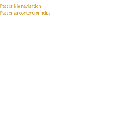
Passer à la navigation
MENU
Passer au contenu principal
STAR WARS
Catégories
Accueil
/
Univers
/
STAR WARS
/
Page 2
Affichage de 31–45 sur 45 résultats
Afficher la barre latérale