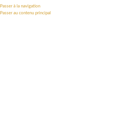
Passer à la navigation
MENU
Passer au contenu principal
Accueil
/
LIVRES
/
Bandes dessinées
/
Valhalla Hotel
Cliquez pour agrandir