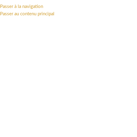
Passer à la navigation
MENU
Passer au contenu principal
Accueil
/
ART PRINT
/
Affiches Offset
Cliquez pour agrandir