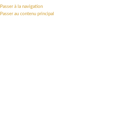
TTAKUS COLLECTION • STATUES - FIGURINES - ART PRINT - LIVRES •
Passer à la navigation
Passer au contenu principal
PARCOURIR LES CATÉGORIES
PRÉCOMMANDES
BOUTIQUE
UN
Boutique
OFFRES
PRÉCOMMANDES
UNIVERS
STATU